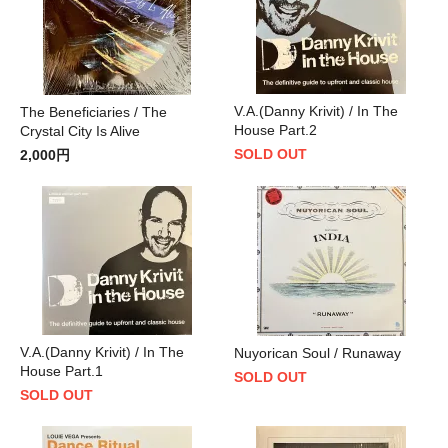
V.A.(Danny Krivit) / In The
The Beneficiaries / The
House Part.2
Crystal City Is Alive
SOLD OUT
2,000円
V.A.(Danny Krivit) / In The
Nuyorican Soul / Runaway
House Part.1
SOLD OUT
SOLD OUT