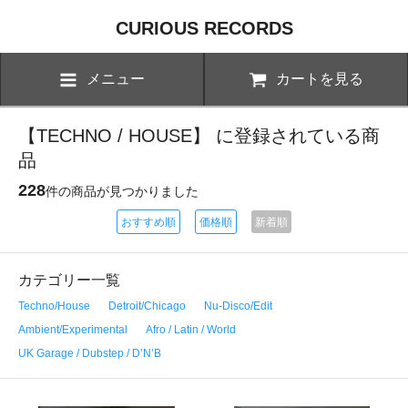
CURIOUS RECORDS
メニュー
カートを見る
【TECHNO / HOUSE】 に登録されている商
品
228
件の商品が見つかりました
おすすめ順
価格順
新着順
カテゴリー一覧
Techno/House
Detroit/Chicago
Nu-Disco/Edit
Ambient/Experimental
Afro / Latin / World
UK Garage / Dubstep / D’N’B