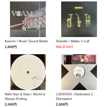
Karenn / Music Sound Better
Swindle / Walter’s Call
1,600円
SOLD OUT
Nikki Nair & Nala / World Is
LSDXOXO / Dedicated 2
Always Ending
Disrespect
2,000円
2,600円