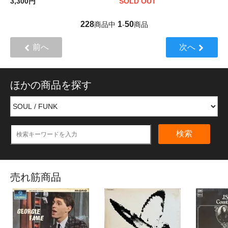
3,300円
SOLD OUT
228
1
50
商品中
-
商品
前へ
次へ
ほかの商品を探す
検索
売れ筋商品