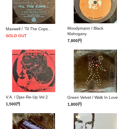
Moodymann / Black
Maxwell / ‘Til The Cops…
Mahogany
SOLD OUT
7,800円
V.A. / Djax-Re-Up Vol.2
Green Velvet / Walk In Love
1,500円
1,800円