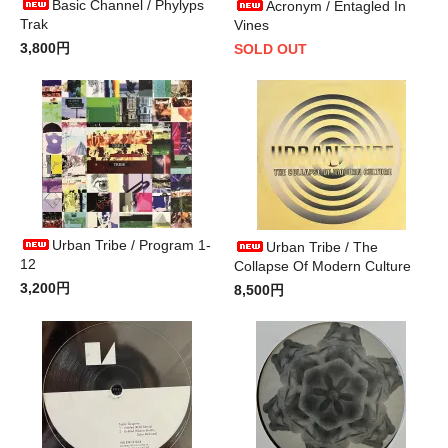
Basic Channel / Phylyps
Acronym / Entagled In
Trak
Vines
3,800円
SOLD OUT
Urban Tribe / Program 1-
Urban Tribe / The
12
Collapse Of Modern Culture
3,200円
8,500円