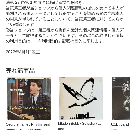
法第 27 条第 1 項各号に掲げる場合を除き、
当該第三者が当ショップから個人関連情報の提供を受けて本人が
識別される個人データとして取得することを認める旨の当該本人
の同意が得られていることについて、当該第三者に対してあらか
じめ確認します。
②当ショップは、第三者から提供を受けた個人関連情報を個人デ
ータとして取得することがございます。その場合の取得した情報
の利用目的は、「3.利用目的」記載の目的に準じます。
2022年4月1日改正
売れ筋商品
Mladen Bobby Gutesha / …
Georgie Fame / Rhythm and
J.S.D. Band 
und…
Blues At The Flamingo
Blind