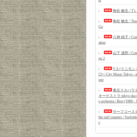
er
角松 敏生 / T’s B
角松 敏生 / Tou
Go
八神 純子 / Com
ation
山下 達郎 / Com
ng 2
V.A.(クニモ
口) / City Music Tokyo - i
nge
東京スカパラ
オーケストラ tokyo ska pa
e orchestra / Best (1989 -
サーフコース
the surf coasters / Surfside
e