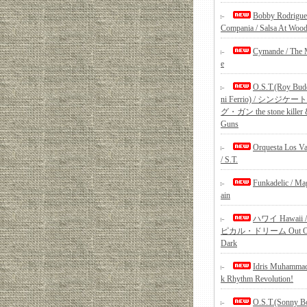
Bobby Rodrigue
Compania / Salsa At Wood
Cymande / The 
e
O.S.T.(Roy Bud
ni Ferrio) / シンジケ
グ・ガン the stone killer 
Guns
Orquesta Los V
/ S.T.
Funkadelic / Ma
ain
ハワイ Hawaii 
ピカル・ドリーム Out Of
Dark
Idris Muhammad
k Rhythm Revolution!
O.S.T.(Sonny Bo