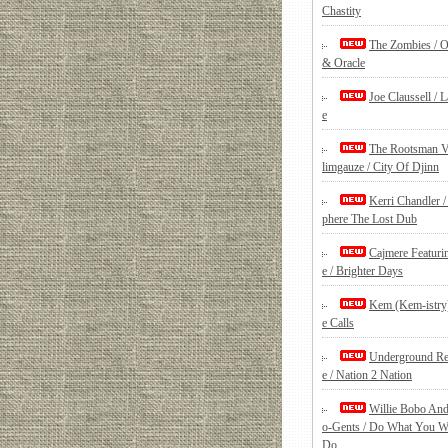
Chastity
The Zombies / 
& Oracle
Joe Claussell / 
e
The Rootsman 
limgauze / City Of Djinn
Kerri Chandler 
phere The Lost Dub
Cajmere Featuri
e / Brighter Days
Kem (Kem-istry)
e Calls
Underground Re
e / Nation 2 Nation
Willie Bobo An
o-Gents / Do What You W
Do…