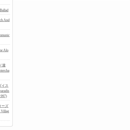
allad
ch And
munic
e Alo
ンド瀧
ntercha
ダイス
radis
 1997)
ターズ
 Villag