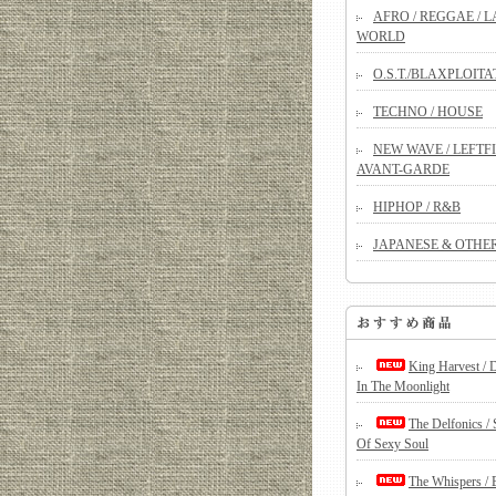
AFRO / REGGAE / LA
WORLD
O.S.T./BLAXPLOITA
TECHNO / HOUSE
NEW WAVE / LEFTFI
AVANT-GARDE
HIPHOP / R&B
JAPANESE & OTHE
King Harvest / 
In The Moonlight
The Delfonics /
Of Sexy Soul
The Whispers / 