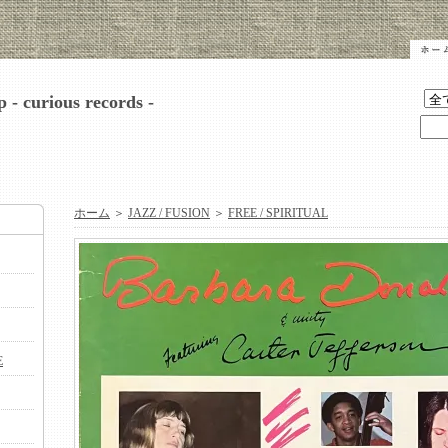
 - curious records -
ホーム
＞
JAZZ / FUSION
＞
FREE / SPIRITUAL
E