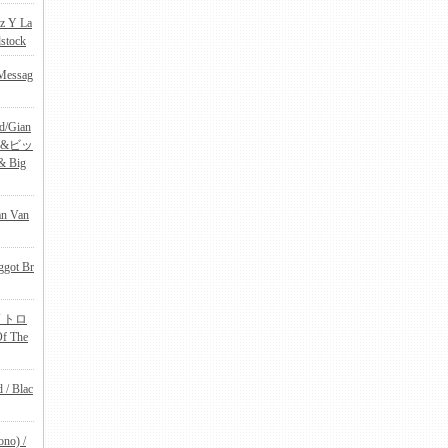
z Y La
stock
Messag
d/Gian
ート&ビッ
& Big
an Van
ggot Br
/ トロ
 The
 / Blac
no) /