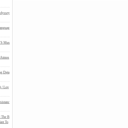
Odyssey
Languag
VS Mus
/ Atmos
ng Daja
 / Lov
sistanc
d The B
ant To