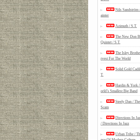
Nils Sandström 
ainter
Azimuth / S.T.
The New Don B
Quintet / S.T.
The Isley Brothe
rvest For The World
Solid Gold Cadil
T.
Hardin & York 
orld’s Smallest Big Band
Steely Dan / Th
Scam
Directions In Ja
/ Directions In Jazz
Urban Tribe / Th
pse Of Modern Culture