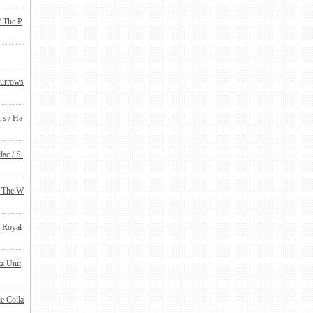
/ The P
urrows
rs / Ha
lac / S.
/ The W
e Royal
zz Unit
e Colla