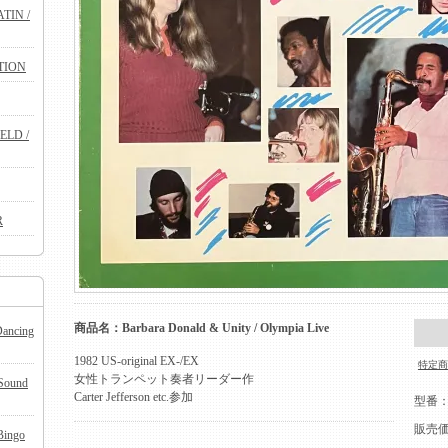
TIN /
TION
ELD /
R
商品名：Barbara Donald & Unity / Olympia Live
Dancing
1982 US-original EX-/EX
特定商
女性トランペット奏者リーダー作
 Sound
Carter Jefferson etc.参加
型番
販売
Bingo