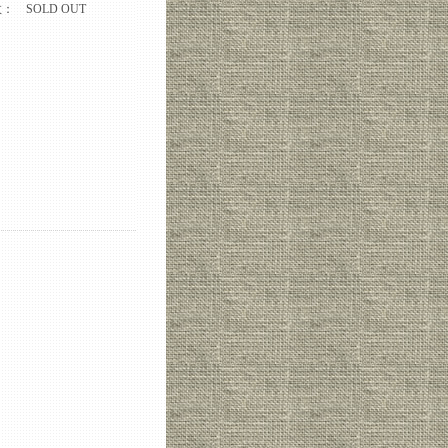
数：
SOLD OUT