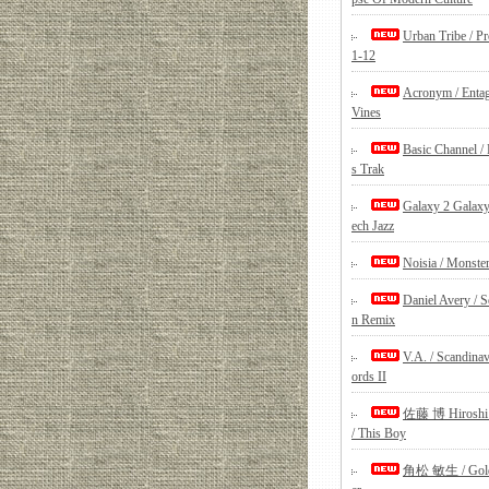
Urban Tribe / P
1-12
Acronym / Entag
Vines
Basic Channel /
s Trak
Galaxy 2 Galaxy
ech Jazz
Noisia / Monste
Daniel Avery / S
n Remix
V.A. / Scandina
ords II
佐藤 博 Hiroshi 
/ This Boy
角松 敏生 / Gold