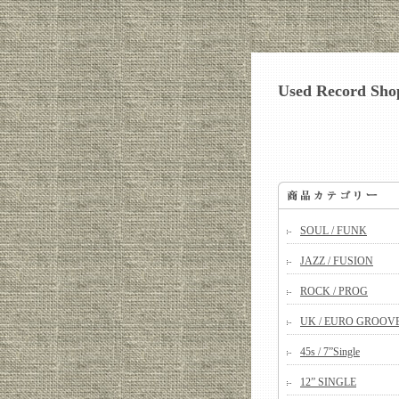
Used Record Shop
SOUL / FUNK
JAZZ / FUSION
ROCK / PROG
UK / EURO GROOV
45s / 7”Single
12” SINGLE