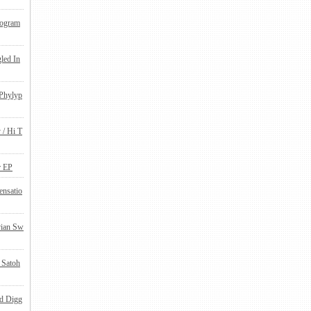
rogram
led In
 Phylyp
 / Hi T
r EP
ensatio
vian Sw
Satoh
 Digg