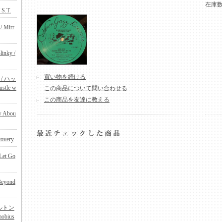
在庫
 S.T.
/ Mirr
linky /
買い物を続ける
s / ハッ
tle w
この商品について問い合わせる
この商品を友達に教える
w Abou
covery
 Let Go
Beyond
ルトン
obius