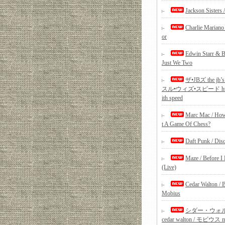
Jackson Sisters /
Charlie Mariano 
or
Edwin Starr & B
Just We Two
ザ•JBズ the jb’
スル•ウィズ•スピード hus
ith speed
Marc Mac / Ho
t A Game Of Chess?
Daft Punk / Dis
Maze / Before I
(Live)
Cedar Walton / 
Mobius
シダー・ウォ
cedar walton / モビウス m