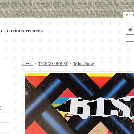
 - curious records -
ホーム
＞
TECHNO / HOUSE
＞
Techno/House
E