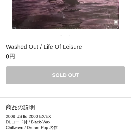
Washed Out / Life Of Leisure
0円
SOLD OUT
商品の説明
2009 US ltd.2000 EX/EX
DLコード付 / Black-Wax
Chillwave / Dream-Pop 名作