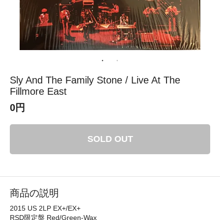
Sly And The Family Stone / Live At The
Fillmore East
0円
SOLD OUT
商品の説明
2015 US 2LP EX+/EX+
RSD限定盤 Red/Green-Wax