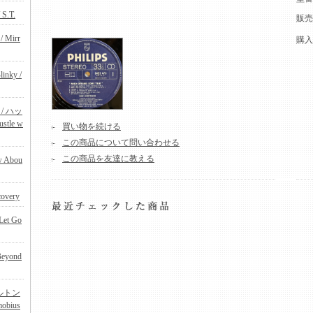
 S.T.
販売
/ Mirr
購入
linky /
s / ハッ
tle w
買い物を続ける
この商品について問い合わせる
この商品を友達に教える
w Abou
covery
 Let Go
Beyond
ルトン
obius