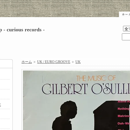
 - curious records -
ホーム
＞
UK / EURO GROOVE
＞
UK
E